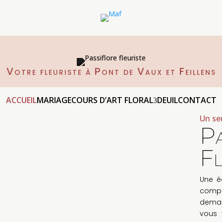
Votre fleuriste à Pont de Vaux et Feillens
ACCUEIL
MARIAGE
COURS D’ART FLORAL
DEUIL
CONTACT
Un se
Pa
Fl
Une é
compl
deman
vous 