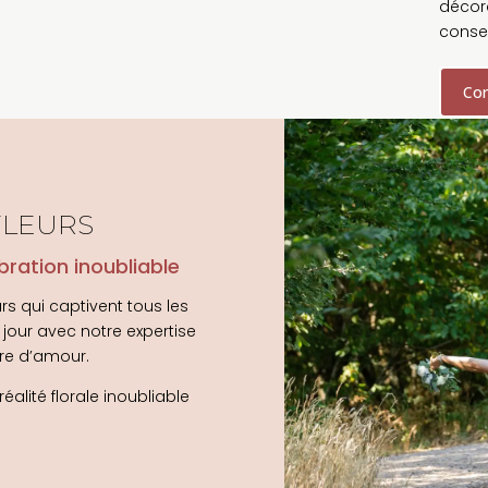
décor
consei
Con
fleurs
bration inoubliable
s qui captivent tous les
jour avec notre expertise
ire d’amour.
alité florale inoubliable